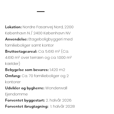
Nordre Fasanvej Nord, 2200
Lokation:
København N / 2400 København NV
Etageboligbyggeri med
Anvendelse:
familieboliger samt kontor
Ca. 5.610 m² (Ca.
Bruttoetageareal:
4.610 m² over terræn og ca. 1.000 m²
kælder)
1.420 m2
​Bebygelse som bevares:
Ca. 70 familieboliger og 2
​Omfang:
kontorer
Wonderwall
Udvikler og bygherre:
Ejendomme
2. halvår 2026
Forventet byggestart:
1. halvår 2028
Forventet ibrugtagning: